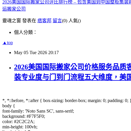
2026美国国际搬家公司评比排行榜 – 包含美国到中国整柜
运搬家公司
靈魂之窗 發表在
痞客邦
留言
(0)
人氣(
)
個人分類：
▲top
May
05
Tue
2026
20:17
2026美国国际搬家公司价格服务品
装专业度与门到门流程五大维度，美
*, *::before, *::after { box-sizing: border-box; margin: 0; padding: 0; 
body {
font-family: 'Noto Sans SC', sans-serif;
background: #F7F5F0;
color: #2C2C2A;
min-height: 100vh;