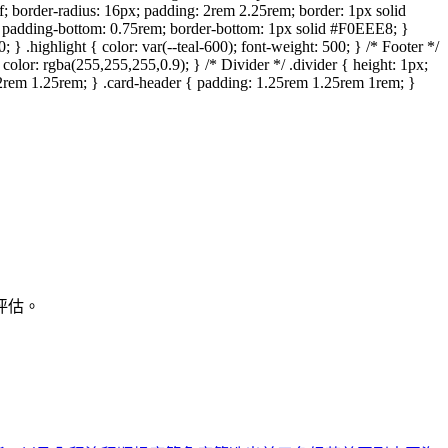
; border-radius: 16px; padding: 2rem 2.25rem; border: 1px solid
m; padding-bottom: 0.75rem; border-bottom: 1px solid #F0EEE8; }
} .highlight { color: var(--teal-600); font-weight: 500; } /* Footer */
color: rgba(255,255,255,0.9); } /* Divider */ .divider { height: 1px;
rem 1.25rem; } .card-header { padding: 1.25rem 1.25rem 1rem; }
评估。