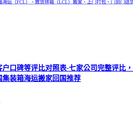
集装箱海运（FCL）、散货拼箱（LCL）搬家、上门打包、门到
质客户口碑等评比对照表-七家公司完整评比
国集装箱海运搬家回国推荐
}