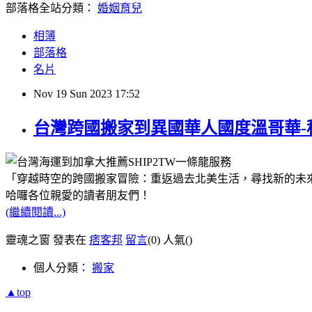
部落格全站分類：
婚姻育兒
相簿
部落格
名片
Nov
19
Sun
2023
17:52
台灣跨國搬家到異國華人國度溫哥華-
「穿越時空的跨國搬家冒險：重返過去北美生活，尋找新的未
哈囉各位親愛的讀者朋友們！
(繼續閱讀...)
靈魂之窗 發表在
痞客邦
留言
(0)
人氣(
)
個人分類：
搬家
▲top