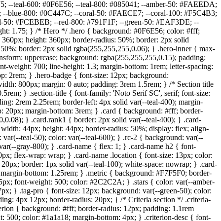
D9E75; --teal-600: #0F6E56; --teal-800: #085041; --amber-50: #FAEEDA;
 --blue-800: #0C447C; --coral-50: #FAECE7; --coral-100: #F5C4B3;
ed-50: #FCEBEB; --red-800: #791F1F; --green-50: #EAF3DE; --
t: 1.75; } /* Hero */ .hero { background: #0F6E56; color: #fff;
th: 360px; height: 360px; border-radius: 50%; border: 2px solid
us: 50%; border: 2px solid rgba(255,255,255,0.06); } .hero-inner { max-
t-transform: uppercase; background: rgba(255,255,255,0.15); padding:
nt-weight: 700; line-height: 1.3; margin-bottom: 1rem; letter-spacing:
op: 2rem; } .hero-badge { font-size: 12px; background:
dth: 800px; margin: 0 auto; padding: 3rem 1.5rem; } /* Section title
rem; } .section-title { font-family: 'Noto Serif SC', serif; font-size:
ing: 2rem 2.25rem; border-left: 4px solid var(--teal-400); margin-
ap: 20px; margin-bottom: 3rem; } .card { background: #fff; border-
.08); } .card.rank1 { border: 2px solid var(--teal-400); } .card-
width: 44px; height: 44px; border-radius: 50%; display: flex; align-
: var(--teal-50); color: var(--teal-600); } .rc-2 { background: var(--
var(--gray-800); } .card-name { flex: 1; } .card-name h2 { font-
10px; flex-wrap: wrap; } .card-name .location { font-size: 13px; color:
 20px; border: 1px solid var(--teal-100); white-space: nowrap; } .card-
x; margin-bottom: 1.25rem; } .metric { background: #F7F5F0; border-
15px; font-weight: 500; color: #2C2C2A; } .stars { color: var(--amber-
7px; } .tag-pro { font-size: 12px; background: var(--green-50); color:
ng: 4px 12px; border-radius: 20px; } /* Criteria section */ .criteria-
iterion { background: #fff; border-radius: 12px; padding: 1.1rem
: 500; color: #1a1a18; margin-bottom: 4px; } .criterion-desc { font-