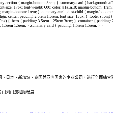
ary-section { margin-bottom: 3rem; } .summary-card { background: #fff
font-size: 17px; font-weight: 600; color: #1a1a18; margin-bottom: 1re
; margin-bottom: 1rem; } .summary-card p:last-child { margin-bottom: 0; 
gn: center; padding: 2.5rem 1.5rem; font-size: 13px; } .footer strong { 
) { .hero { padding: 3.5rem 1.25rem 3rem; } .container { padding: 2
g: 1.5rem 1.5rem; } .summary-card { padding: 1.5rem 1.5rem; } }
国、日本、新加坡、泰国等亚洲国家的专业公司，进行全面综合
度
门到门流程顺畅度