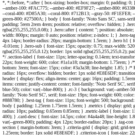
*, *::before, *::after { box-sizing: border-box; margin: 0; padding:
--amber-100: #FAC775; --amber-400: #EF9F27; --amber-800: #63380
--coral-400: #D85A30; --coral-800: #712B13; --gray-50: #F1EFE8; 
green-800: #27500A; } body { font-family: 'Noto Sans SC', sans-seri
padding: 5rem 2rem 4rem; position: relative; overflow: hidden; } .hero:
rgba(255,255,255,0.08); } .hero::after { content: ''; position: absolu
width: 800px; margin: 0 auto; position: relative; z-index: 1; } .hero-t
4px 14px; border-radius: 20px; margin-bottom: 1.5rem; } .hero h1 { fon
-0.01em; } .hero-sub { font-size: 15px; opacity: 0.75; max-width: 520
rgba(255,255,255,0.12); border: 1px solid rgba(255,255,255,0.2); pad
*/ .section-label { font-size: 11px; letter-spacing: 0.14em; text-transfo
22px; font-weight: 600; color: #1a1a18; margin-bottom: 1.75rem; } /* I
bottom: 3rem; font-size: 15px; color: #3a3a38; line-height: 1.85; } /*
radius: 16px; overflow: hidden; border: 1px solid #E8E6DF; transition
header { display: flex; align-items: center; gap: 16px; padding: 1.5r
items: center; justify-content: center; font-family: 'Noto Serif SC', ser
blue-50); color: var(--blue-800); } .rc-3 { background: var(--amber-50
family: 'Noto Serif SC', serif; font-size: 19px; font-weight: 600; colo
#888780; } .best-tag { font-size: 11px; font-weight: 500; background: 
body { padding: 1.25rem 1.75rem 1.5rem; } .metrics { display: grid; 
radius: 10px; padding: 0.65rem 0.85rem; } .metric-label { font-size: 
400); } .card-desc { font-size: 14.5px; color: #4a4a48; line-height: 1.
var(--green-800); padding: 4px 12px; border-radius: 20px; } .tag-con { 
section { margin-bottom: 3rem; } .criteria-grid { display: grid; grid-
1.25rem; border: 1px solid #E8E6DF; } .criterion-icon { font-size: 22