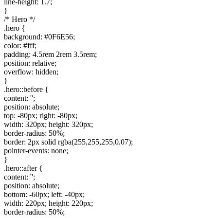
line-height: 1.7;
}
/* Hero */
.hero {
background: #0F6E56;
color: #fff;
padding: 4.5rem 2rem 3.5rem;
position: relative;
overflow: hidden;
}
.hero::before {
content: '';
position: absolute;
top: -80px; right: -80px;
width: 320px; height: 320px;
border-radius: 50%;
border: 2px solid rgba(255,255,255,0.07);
pointer-events: none;
}
.hero::after {
content: '';
position: absolute;
bottom: -60px; left: -40px;
width: 220px; height: 220px;
border-radius: 50%;