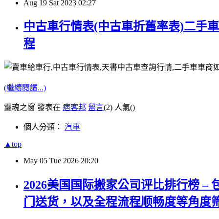
Aug
19
Sat
2023
02:27
中古車行情表(中古車折舊率表)二手
程
(繼續閱讀...)
靈魂之窗 發表在
痞客邦
留言
(2)
人氣(
)
個人分類：
汽車
▲top
May
05
Tue
2026
20:20
2026美国国际搬家公司评比排行榜 
门送货，以及全程流程顺畅度等角度