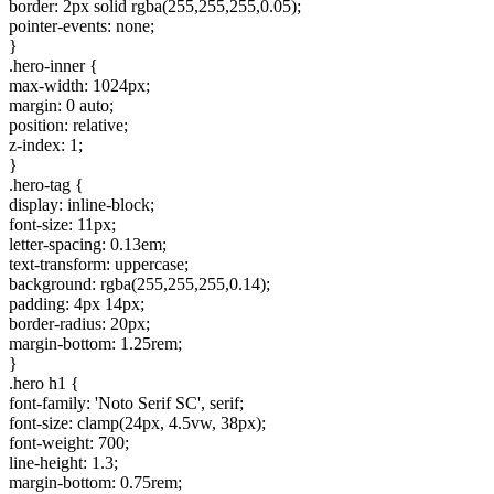
border: 2px solid rgba(255,255,255,0.05);
pointer-events: none;
}
.hero-inner {
max-width: 1024px;
margin: 0 auto;
position: relative;
z-index: 1;
}
.hero-tag {
display: inline-block;
font-size: 11px;
letter-spacing: 0.13em;
text-transform: uppercase;
background: rgba(255,255,255,0.14);
padding: 4px 14px;
border-radius: 20px;
margin-bottom: 1.25rem;
}
.hero h1 {
font-family: 'Noto Serif SC', serif;
font-size: clamp(24px, 4.5vw, 38px);
font-weight: 700;
line-height: 1.3;
margin-bottom: 0.75rem;