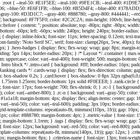
 0; } :root { --teal-50: #E1F5EE; --teal-100: #9FE1CB; --teal-400: #1
6; --blue-50: #E6F1FB; --blue-100: #B5D4F4; --blue-400: #378ADD;
--gray-100: #D3D1C7; --gray-400: #888780; --gray-800: #444441; --r
f; background: #F7F5F0; color: #2C2C2A; min-height: 100vh; line-heigh
:before { content: ''; position: absolute; top: -80px; right: -80px; wid
te; bottom: -60px; left: -60px; width: 240px; height: 240px; border-radi
ag { display: inline-block; font-size: 11px; letter-spacing: 0.12em; tex
t-family: 'Noto Serif SC', serif; font-size: clamp(26px, 5vw, 40px); fo
px; } .hero-badges { display: flex; flex-wrap: wrap; gap: 8px; margin-t
ding: 5px 14px; border-radius: 20px; } /* Layout */ .container { max-wi
rm: uppercase; color: var(--teal-400); font-weight: 500; margin-bottom: 0.5
ntro block */ .intro-card { background: #fff; border-radius: 16px; padd
 Ranking cards */ .cards-wrap { display: flex; flex-direction: column; g
: box-shadow 0.2s; } .card:hover { box-shadow: 0 8px 32px rgba(0,0,0,0
em 1.75rem 1.25rem; border-bottom: 1px solid #F0EEE8; } .rank-circle { 
if; font-size: 17px; font-weight: 700; flex-shrink: 0; } .rc-1 { background
); color: var(--amber-800); } .rc-n { background: var(--gray-50); color: 
r: #1a1a18; margin-bottom: 4px; display: flex; align-items: center; gap: 
var(--teal-50); color: var(--teal-600); padding: 3px 10px; border-radius:
grid-template-columns: repeat(auto-fit, minmax(110px, 1fr)); gap: 10p
11px; color: #888780; margin-bottom: 4px; } .metric-value { font-size: 
8; margin-bottom: 1.1rem; } .tags { display: flex; flex-wrap: wrap; gap: 
font-size: 12px; background: var(--red-50); color: var(--red-800); paddi
template-columns: repeat(auto-fit, minmax(140px, 1fr)); gap: 12px; } .cr
px; margin-bottom: 8px; } .criterion-name { font-size: 13px; font-weight